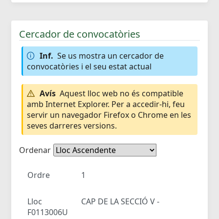
Cercador de convocatòries
Inf.
Se us mostra un cercador de
convocatòries i el seu estat actual
Avís
Aquest lloc web no és compatible
amb Internet Explorer. Per a accedir-hi, feu
servir un navegador Firefox o Chrome en les
seves darreres versions.
Ordenar
Ordre
1
Lloc
CAP DE LA SECCIÓ V -
F0113006U