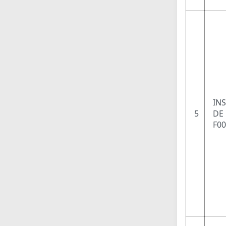
IN
5
DE 
F0