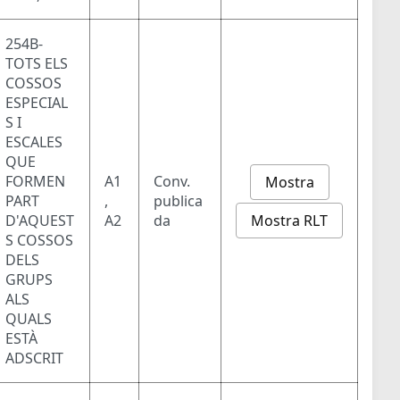
254B-
TOTS ELS
COSSOS
ESPECIAL
S I
ESCALES
QUE
FORMEN
A1
Conv.
Mostra
PART
,
publica
Mostra RLT
D'AQUEST
A2
da
S COSSOS
DELS
GRUPS
ALS
QUALS
ESTÀ
ADSCRIT