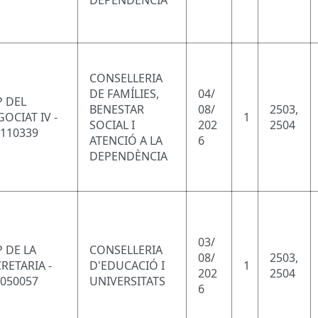
DEPENDÈNCIA
CONSELLERIA
DE FAMÍLIES,
04/
P DEL
BENESTAR
08/
2503,
OCIAT IV -
1
SOCIAL I
202
2504
1110339
ATENCIÓ A LA
6
DEPENDÈNCIA
03/
 DE LA
CONSELLERIA
08/
2503,
RETARIA -
D'EDUCACIÓ I
1
202
2504
2050057
UNIVERSITATS
6