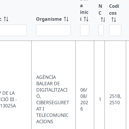
a
N
Codi
inic
C
cos
i
c
Organisme
AGÈNCIA
BALEAR DE
DIGITALITZACI
06/
 DE LA
Ó,
08/
251B,
CIÓ III -
1
CIBERSEGURET
202
2510
113025A
AT I
6
TELECOMUNIC
ACIONS