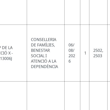
CONSELLERIA
DE FAMÍLIES,
06/
 DE LA
BENESTAR
08/
2502,
CIÓ X -
1
SOCIAL I
202
2503
13006J
ATENCIÓ A LA
6
DEPENDÈNCIA