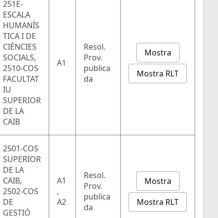
251E-
ESCALA
HUMANÍS
TICA I DE
CIÈNCIES
Resol.
Mostra
SOCIALS,
Prov.
A1
2510-COS
publica
Mostra RLT
FACULTAT
da
IU
SUPERIOR
DE LA
CAIB
2501-COS
SUPERIOR
DE LA
Resol.
CAIB,
A1
Mostra
Prov.
2502-COS
,
publica
Mostra RLT
DE
A2
da
GESTIÓ