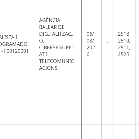
AGÈNCIA
BALEAR DE
DIGITALITZACI
06/
251B,
LISTA I
Ó,
08/
2510,
OGRAMADO
1
CIBERSEGURET
202
2511,
 - F00120001
AT I
6
252B
TELECOMUNIC
ACIONS