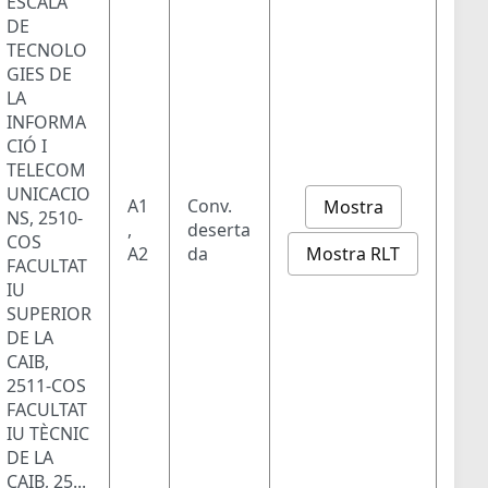
ESCALA
DE
TECNOLO
GIES DE
LA
INFORMA
CIÓ I
TELECOM
UNICACIO
A1
Conv.
Mostra
NS, 2510-
,
deserta
COS
Mostra RLT
A2
da
FACULTAT
IU
SUPERIOR
DE LA
CAIB,
2511-COS
FACULTAT
IU TÈCNIC
DE LA
CAIB, 25...