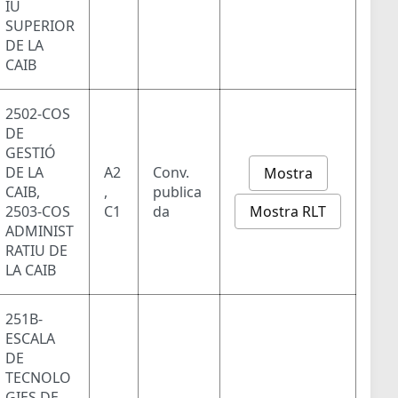
IU
SUPERIOR
DE LA
CAIB
2502-COS
DE
GESTIÓ
DE LA
A2
Conv.
Mostra
CAIB,
,
publica
Mostra RLT
2503-COS
C1
da
ADMINIST
RATIU DE
LA CAIB
251B-
ESCALA
DE
TECNOLO
GIES DE