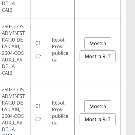
DE LA
CAIB
2503-COS
ADMINIST
RATIU DE
Resol.
C1
Mostra
LA CAIB,
Prov.
,
2504-COS
publica
Mostra RLT
C2
AUXILIAR
da
DE LA
CAIB
2503-COS
ADMINIST
RATIU DE
Resol.
C1
Mostra
LA CAIB,
Prov.
,
2504-COS
publica
Mostra RLT
C2
AUXILIAR
da
DE LA