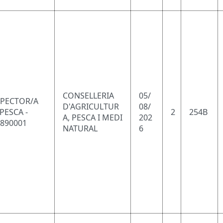
CONSELLERIA
05/
SPECTOR/A
D'AGRICULTUR
08/
PESCA -
2
254B
A, PESCA I MEDI
202
0890001
NATURAL
6