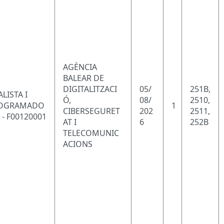
AGÈNCIA
BALEAR DE
DIGITALITZACI
05/
251B,
LISTA I
Ó,
08/
2510,
OGRAMADO
1
CIBERSEGURET
202
2511,
 - F00120001
AT I
6
252B
TELECOMUNIC
ACIONS