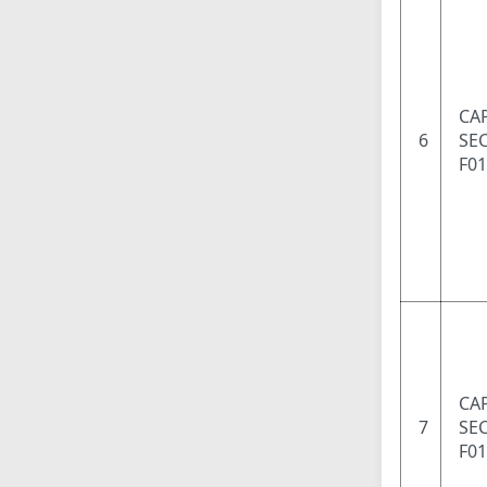
CAP
6
SEC
F0
CAP
7
SEC
F0