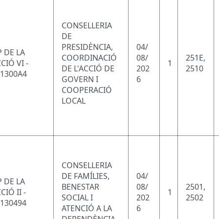
CONSELLERIA
DE
PRESIDÈNCIA,
04/
 DE LA
COORDINACIÓ
08/
251E,
CIÓ VI -
1
DE L'ACCIÓ DE
202
2510
11300A4
GOVERN I
6
COOPERACIÓ
LOCAL
CONSELLERIA
DE FAMÍLIES,
04/
 DE LA
BENESTAR
08/
2501,
CIÓ II -
1
SOCIAL I
202
2502
1130494
ATENCIÓ A LA
6