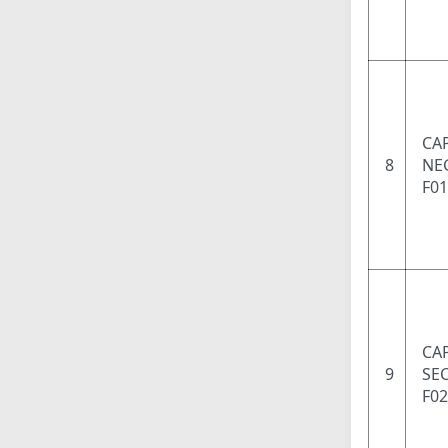
CA
8
NEG
F0
CAP
9
SEC
F0