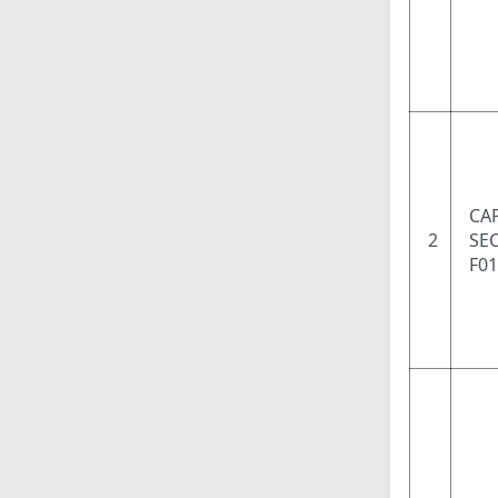
CAP
2
SEC
F01