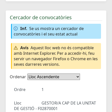
Cercador de convocatòries
Inf.
Se us mostra un cercador de
convocatòries i el seu estat actual
Avís
Aquest lloc web no és compatible
amb Internet Explorer. Per a accedir-hi, feu
servir un navegador Firefox o Chrome en les
seves darreres versions.
Ordenar
Ordre
1
Lloc
GESTOR/A CAP DE LA UNITAT
DE GESTIÓ - F02870001