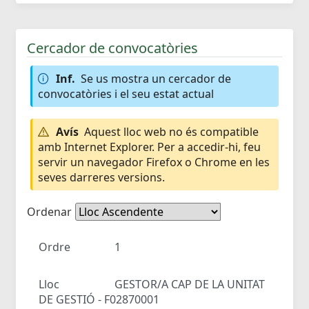
Cercador de convocatòries
Inf.
Se us mostra un cercador de
convocatòries i el seu estat actual
Avís
Aquest lloc web no és compatible
amb Internet Explorer. Per a accedir-hi, feu
servir un navegador Firefox o Chrome en les
seves darreres versions.
Ordenar
Ordre
1
Lloc
GESTOR/A CAP DE LA UNITAT
DE GESTIÓ - F02870001