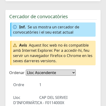
Cercador de convocatòries
Inf.
Se us mostra un cercador de
convocatòries i el seu estat actual
Avís
Aquest lloc web no és compatible
amb Internet Explorer. Per a accedir-hi, feu
servir un navegador Firefox o Chrome en les
seves darreres versions.
Ordenar
Ordre
1
Lloc
CAP DEL SERVEI
D'INFORMÀTICA - F0114000X