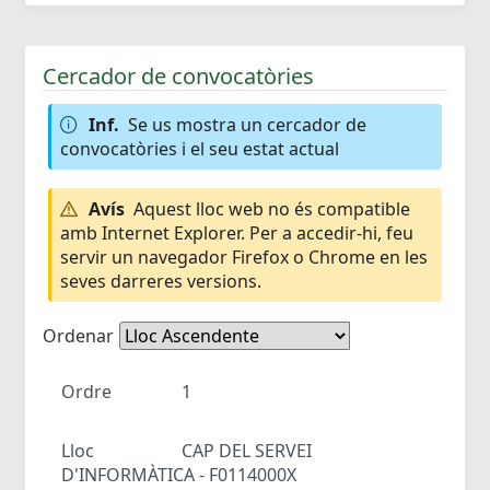
Cercador de convocatòries
Inf.
Se us mostra un cercador de
convocatòries i el seu estat actual
Avís
Aquest lloc web no és compatible
amb Internet Explorer. Per a accedir-hi, feu
servir un navegador Firefox o Chrome en les
seves darreres versions.
Ordenar
Ordre
1
Lloc
CAP DEL SERVEI
D'INFORMÀTICA - F0114000X