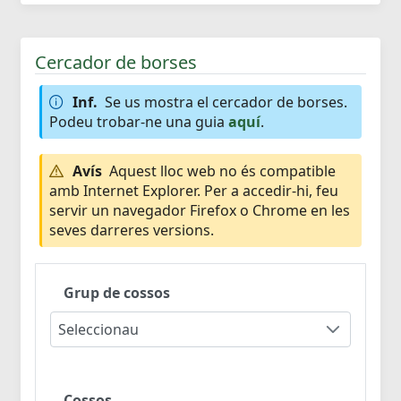
Cercador de borses
Inf.
Se us mostra el cercador de borses.
Podeu trobar-ne una guia
aquí
.
Avís
Aquest lloc web no és compatible
amb Internet Explorer. Per a accedir-hi, feu
servir un navegador Firefox o Chrome en les
seves darreres versions.
Grup de cossos
Seleccionau
Cossos