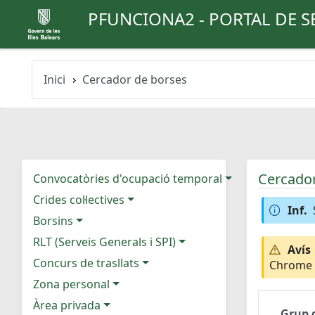
PFUNCIONA2 - PORTAL DE S
Inici
Cercador de borses
Cercador
Convocatòries d'ocupació temporal
Crides col·lectives
Inf.
Borsins
RLT (Serveis Generals i SPI)
Avís
Concurs de trasllats
Chrome e
Zona personal
Àrea privada
Grup 