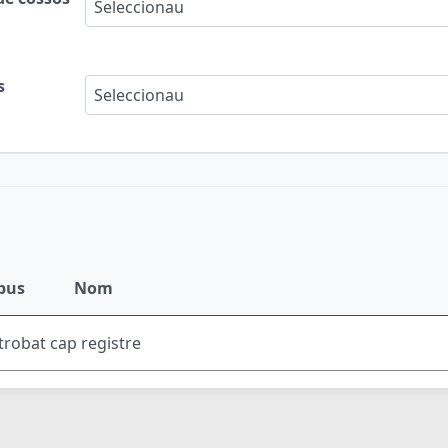
Seleccionau
s
Seleccionau
pus
Nom
trobat cap registre