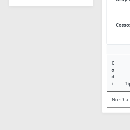
Cosso
C
o
d
i
Ti
No s'ha 