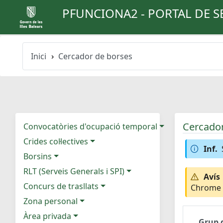
PFUNCIONA2 - PORTAL DE S
Inici
Cercador de borses
Cercador
Convocatòries d'ocupació temporal
Crides col·lectives
Inf.
Borsins
RLT (Serveis Generals i SPI)
Avís
Concurs de trasllats
Chrome e
Zona personal
Àrea privada
Grup 