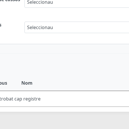
Seleccionau
s
Seleccionau
pus
Nom
trobat cap registre