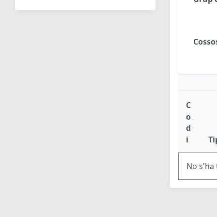
Cosso
C
o
d
i
Ti
No s'ha 