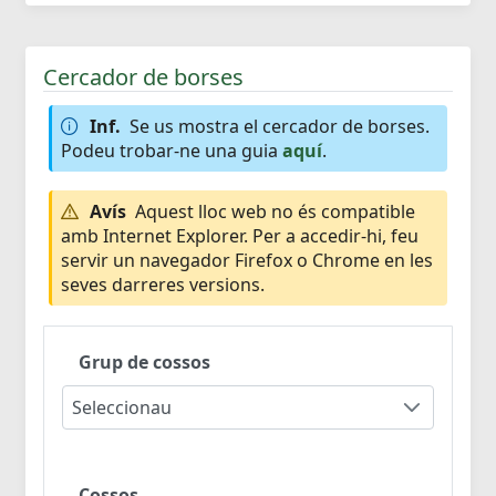
Cercador de borses
Inf.
Se us mostra el cercador de borses.
Podeu trobar-ne una guia
aquí
.
Avís
Aquest lloc web no és compatible
amb Internet Explorer. Per a accedir-hi, feu
servir un navegador Firefox o Chrome en les
seves darreres versions.
Grup de cossos
Seleccionau
Cossos