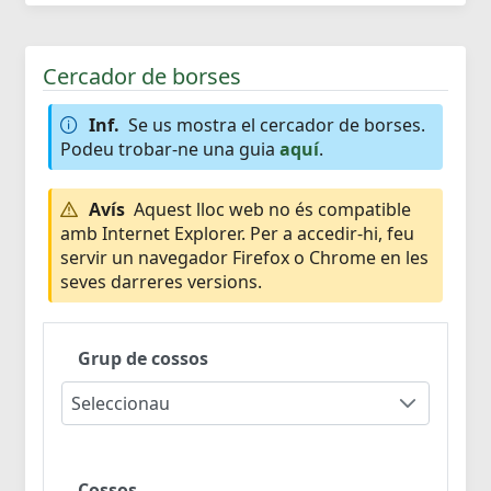
Cercador de borses
Inf.
Se us mostra el cercador de borses.
Podeu trobar-ne una guia
aquí
.
Avís
Aquest lloc web no és compatible
amb Internet Explorer. Per a accedir-hi, feu
servir un navegador Firefox o Chrome en les
seves darreres versions.
Grup de cossos
Seleccionau
Cossos