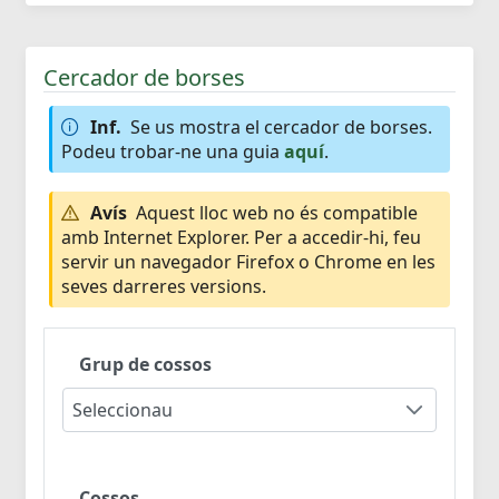
Cercador de borses
Inf.
Se us mostra el cercador de borses.
Podeu trobar-ne una guia
aquí
.
Avís
Aquest lloc web no és compatible
amb Internet Explorer. Per a accedir-hi, feu
servir un navegador Firefox o Chrome en les
seves darreres versions.
Grup de cossos
Seleccionau
Cossos