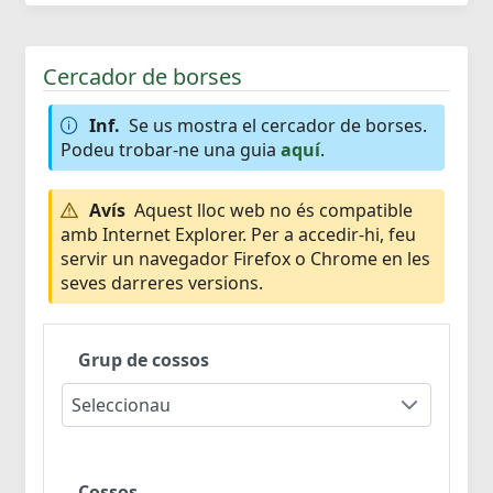
Cercador de borses
Inf.
Se us mostra el cercador de borses.
Podeu trobar-ne una guia
aquí
.
Avís
Aquest lloc web no és compatible
amb Internet Explorer. Per a accedir-hi, feu
servir un navegador Firefox o Chrome en les
seves darreres versions.
Grup de cossos
Seleccionau
Cossos