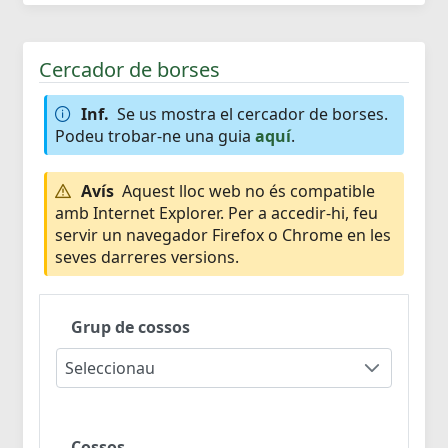
Cercador de borses
Inf.
Se us mostra el cercador de borses.
Podeu trobar-ne una guia
aquí
.
Avís
Aquest lloc web no és compatible
amb Internet Explorer. Per a accedir-hi, feu
servir un navegador Firefox o Chrome en les
seves darreres versions.
Grup de cossos
Seleccionau
Cossos