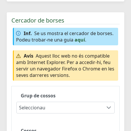
Cercador de borses
Inf.
Se us mostra el cercador de borses.
Podeu trobar-ne una guia
aquí
.
Avís
Aquest lloc web no és compatible
amb Internet Explorer. Per a accedir-hi, feu
servir un navegador Firefox o Chrome en les
seves darreres versions.
Grup de cossos
Seleccionau
Cossos