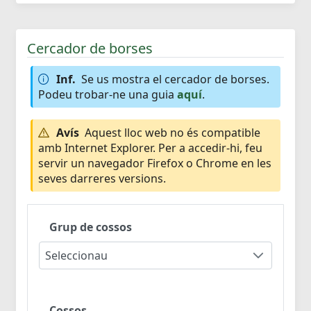
Cercador de borses
Inf.
Se us mostra el cercador de borses.
Podeu trobar-ne una guia
aquí
.
Avís
Aquest lloc web no és compatible
amb Internet Explorer. Per a accedir-hi, feu
servir un navegador Firefox o Chrome en les
seves darreres versions.
Grup de cossos
Seleccionau
Cossos