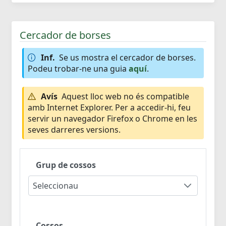
Cercador de borses
Inf.
Se us mostra el cercador de borses.
Podeu trobar-ne una guia
aquí
.
Avís
Aquest lloc web no és compatible
amb Internet Explorer. Per a accedir-hi, feu
servir un navegador Firefox o Chrome en les
seves darreres versions.
Grup de cossos
Seleccionau
Cossos