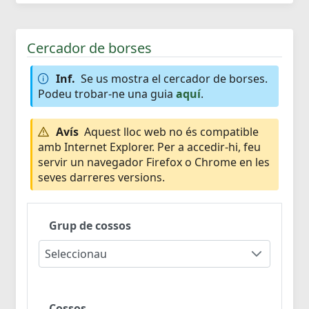
Cercador de borses
Inf.
Se us mostra el cercador de borses.
Podeu trobar-ne una guia
aquí
.
Avís
Aquest lloc web no és compatible
amb Internet Explorer. Per a accedir-hi, feu
servir un navegador Firefox o Chrome en les
seves darreres versions.
Grup de cossos
Seleccionau
Cossos