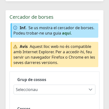
Cercador de borses
Inf.
Se us mostra el cercador de borses.
Podeu trobar-ne una guia
aquí
.
Avís
Aquest lloc web no és compatible
amb Internet Explorer. Per a accedir-hi, feu
servir un navegador Firefox o Chrome en les
seves darreres versions.
Grup de cossos
Seleccionau
Cossos