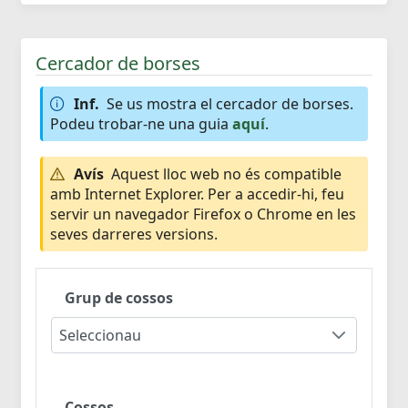
Cercador de borses
Inf.
Se us mostra el cercador de borses.
Podeu trobar-ne una guia
aquí
.
Avís
Aquest lloc web no és compatible
amb Internet Explorer. Per a accedir-hi, feu
servir un navegador Firefox o Chrome en les
seves darreres versions.
Grup de cossos
Seleccionau
Cossos