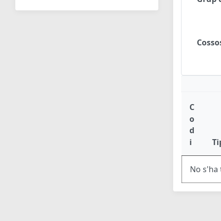
Cosso
C
o
d
i
Ti
No s'ha 