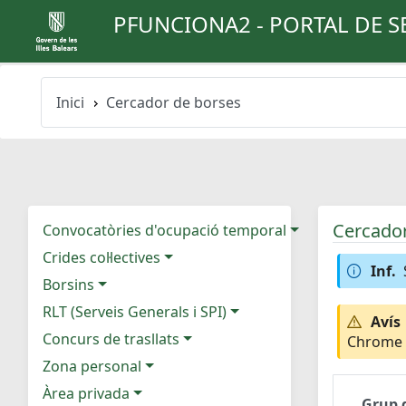
PFUNCIONA2 - PORTAL DE S
Inici
Cercador de borses
Cercador
Convocatòries d'ocupació temporal
Crides col·lectives
Inf.
Borsins
RLT (Serveis Generals i SPI)
Avís
Concurs de trasllats
Chrome e
Zona personal
Àrea privada
Grup 