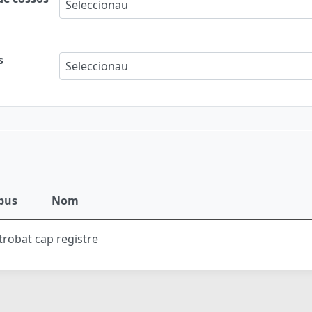
Seleccionau
s
Seleccionau
pus
Nom
trobat cap registre