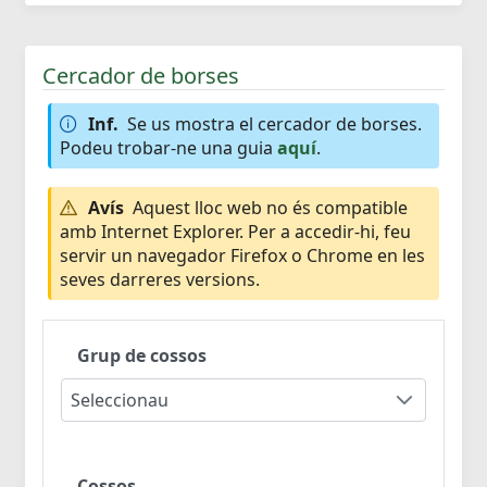
Cercador de borses
Inf.
Se us mostra el cercador de borses.
Podeu trobar-ne una guia
aquí
.
Avís
Aquest lloc web no és compatible
amb Internet Explorer. Per a accedir-hi, feu
servir un navegador Firefox o Chrome en les
seves darreres versions.
Grup de cossos
Seleccionau
Cossos