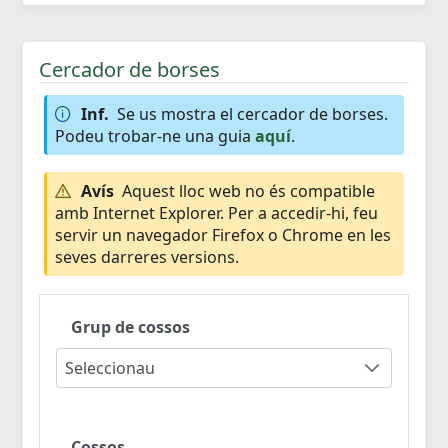
Cercador de borses
Inf.
Se us mostra el cercador de borses.
Podeu trobar-ne una guia
aquí
.
Avís
Aquest lloc web no és compatible
amb Internet Explorer. Per a accedir-hi, feu
servir un navegador Firefox o Chrome en les
seves darreres versions.
Grup de cossos
Seleccionau
Cossos