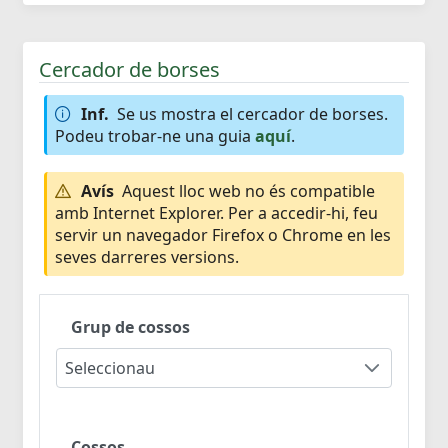
Cercador de borses
Inf.
Se us mostra el cercador de borses.
Podeu trobar-ne una guia
aquí
.
Avís
Aquest lloc web no és compatible
amb Internet Explorer. Per a accedir-hi, feu
servir un navegador Firefox o Chrome en les
seves darreres versions.
Grup de cossos
Seleccionau
Cossos