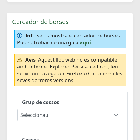
Cercador de borses
Inf.
Se us mostra el cercador de borses.
Podeu trobar-ne una guia
aquí
.
Avís
Aquest lloc web no és compatible
amb Internet Explorer. Per a accedir-hi, feu
servir un navegador Firefox o Chrome en les
seves darreres versions.
Grup de cossos
Seleccionau
Cossos