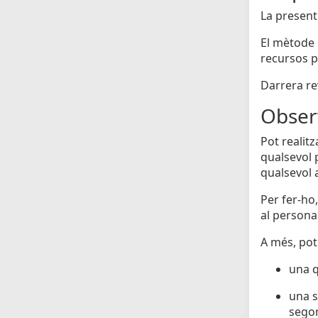
La present
El mètode 
recursos p
Darrera rev
Obser
Pot realit
qualsevol 
qualsevol a
Per fer-ho,
al personal
A més, pot
una q
una s
segon