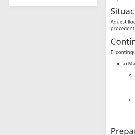
Situa
Aquest llo
procedents
Contin
El conting
a) Ma
Prepar