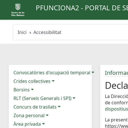
PFUNCIONA2 - PORTAL DE S
Inici
Accessibilitat
Informaci
Convocatòries d'ocupació temporal
Crides col·lectives
Decla
Borsins
La Direcci
RLT (Serveis Generals i SPI)
de confor
Concurs de trasllats
dispositius
Zona personal
La present
Àrea privada
https://ww