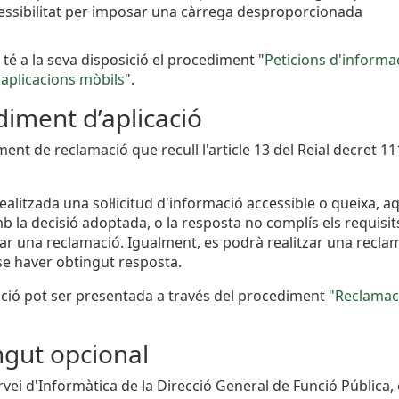
essibilitat per imposar una càrrega desproporcionada
 té a la seva disposició el procediment "
Peticions d'informac
i aplicacions mòbils
".
iment d’aplicació
ment de reclamació que recull l'article 13 del Reial decret 
realitzada una sol·licitud d'informació accessible o queixa,
 la decisió adoptada, o la resposta no complís els requisits
iar una reclamació. Igualment, es podrà realitzar una reclama
se haver obtingut resposta.
ció pot ser presentada a través del procediment
"Reclamaci
ngut opcional
rvei d'Informàtica de la Direcció General de Funció Pública,