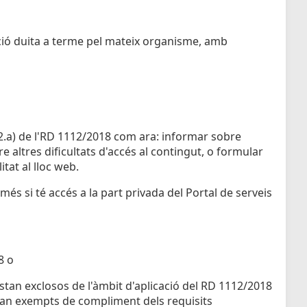
ció duita a terme pel mateix organisme, amb
0.2.a) de l'RD 1112/2018 com ara: informar sobre
 altres dificultats d'accés al contingut, o formular
itat al lloc web.
més si té accés a la part privada del Portal de serveis
8 o
estan exclosos de l'àmbit d'aplicació del RD 1112/2018
estan exempts de compliment dels requisits