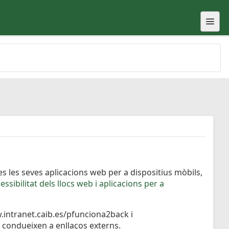
s les seves aplicacions web per a dispositius mòbils,
ssibilitat dels llocs web i aplicacions per a
ww.intranet.caib.es/pfunciona2back i
 condueixen a enllaços externs.