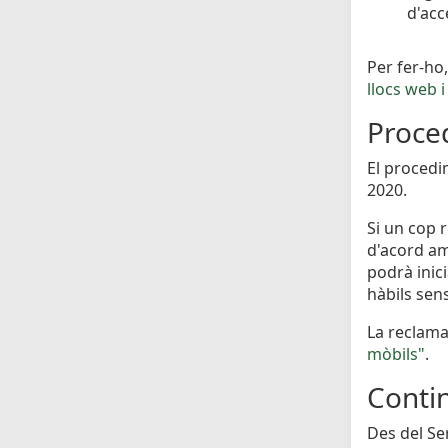
d'acc
Per fer-ho,
llocs web 
Proced
El procedi
2020.
Si un cop 
d'acord amb
podrà inic
hàbils sen
La reclama
mòbils"
.
Conti
Des del Se