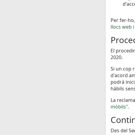
d'acc
Per fer-ho,
llocs web 
Proced
El procedi
2020.
Si un cop 
d'acord amb
podrà inic
hàbils sen
La reclama
mòbils"
.
Conti
Des del Se