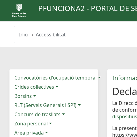
PFUNCIONA2 - PORTAL DE S
Inici
Accessibilitat
Informaci
Convocatòries d'ocupació temporal
Crides col·lectives
Decla
Borsins
La Direcci
RLT (Serveis Generals i SPI)
de confor
Concurs de trasllats
dispositius
Zona personal
La present
Àrea privada
https://ww