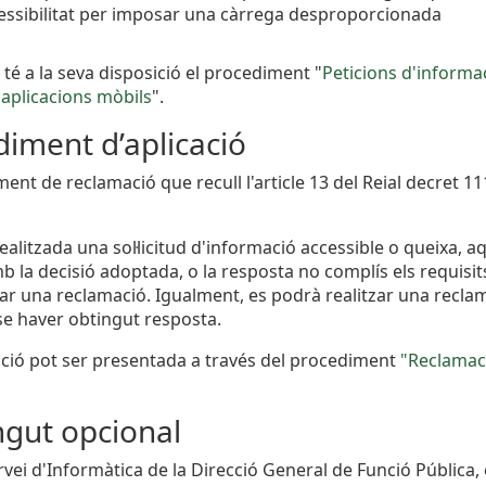
essibilitat per imposar una càrrega desproporcionada
 té a la seva disposició el procediment "
Peticions d'informac
i aplicacions mòbils
".
iment d’aplicació
ment de reclamació que recull l'article 13 del Reial decret 
realitzada una sol·licitud d'informació accessible o queixa,
 la decisió adoptada, o la resposta no complís els requisits
iar una reclamació. Igualment, es podrà realitzar una reclama
se haver obtingut resposta.
ció pot ser presentada a través del procediment
"Reclamaci
ngut opcional
rvei d'Informàtica de la Direcció General de Funció Pública,