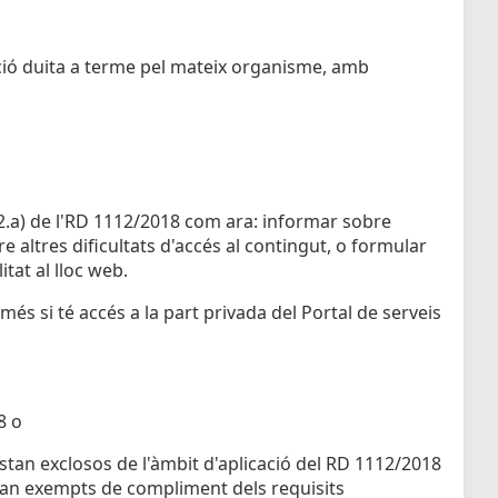
ció duita a terme pel mateix organisme, amb
0.2.a) de l'RD 1112/2018 com ara: informar sobre
 altres dificultats d'accés al contingut, o formular
itat al lloc web.
més si té accés a la part privada del Portal de serveis
8 o
estan exclosos de l'àmbit d'aplicació del RD 1112/2018
estan exempts de compliment dels requisits