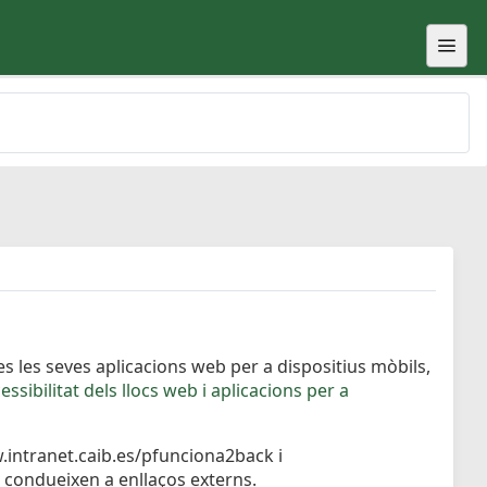
s les seves aplicacions web per a dispositius mòbils,
ssibilitat dels llocs web i aplicacions per a
ww.intranet.caib.es/pfunciona2back i
 condueixen a enllaços externs.