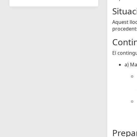
Situa
Aquest llo
procedents
Contin
El conting
a) Ma
Prepar