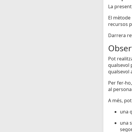
La present
El mètode 
recursos p
Darrera rev
Obser
Pot realit
qualsevol 
qualsevol a
Per fer-ho,
al personal
A més, pot
una q
una s
segon