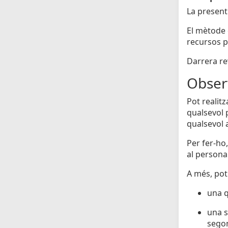
La present
El mètode 
recursos p
Darrera rev
Obser
Pot realit
qualsevol 
qualsevol a
Per fer-ho,
al personal
A més, pot
una q
una s
segon