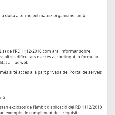
ció duita a terme pel mateix organisme, amb
0.2.a) de l'RD 1112/2018 com ara: informar sobre
 altres dificultats d'accés al contingut, o formular
itat al lloc web.
més si té accés a la part privada del Portal de serveis
8 o
estan exclosos de l'àmbit d'aplicació del RD 1112/2018
estan exempts de compliment dels requisits