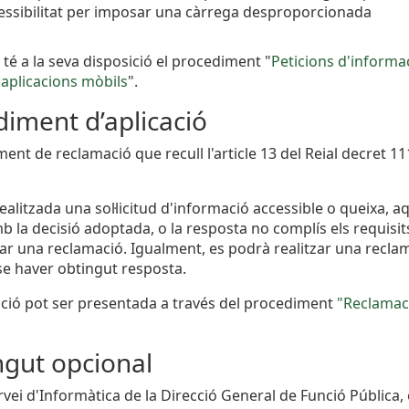
essibilitat per imposar una càrrega desproporcionada
 té a la seva disposició el procediment "
Peticions d'informac
i aplicacions mòbils
".
iment d’aplicació
ment de reclamació que recull l'article 13 del Reial decret 
realitzada una sol·licitud d'informació accessible o queixa,
 la decisió adoptada, o la resposta no complís els requisits
iar una reclamació. Igualment, es podrà realitzar una reclama
se haver obtingut resposta.
ció pot ser presentada a través del procediment
"Reclamaci
ngut opcional
rvei d'Informàtica de la Direcció General de Funció Pública,