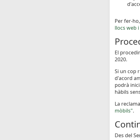
d'acc
Per fer-ho,
llocs web 
Proced
El procedi
2020.
Si un cop 
d'acord amb
podrà inic
hàbils sen
La reclama
mòbils"
.
Conti
Des del Se