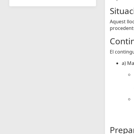
Situa
Aquest llo
procedents
Contin
El conting
a) Ma
Prepar