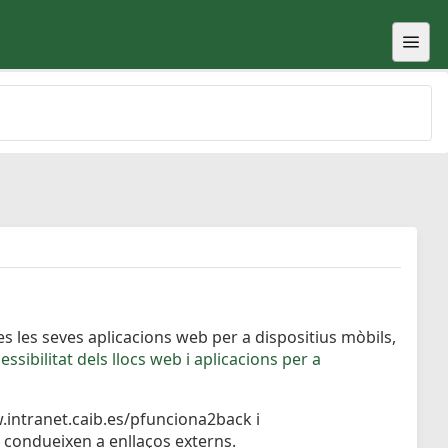
s les seves aplicacions web per a dispositius mòbils,
ssibilitat dels llocs web i aplicacions per a
ww.intranet.caib.es/pfunciona2back i
 condueixen a enllaços externs.