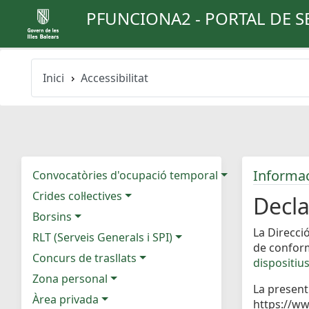
PFUNCIONA2 - PORTAL DE S
Inici
Accessibilitat
Informaci
Convocatòries d'ocupació temporal
Crides col·lectives
Decla
Borsins
La Direcci
RLT (Serveis Generals i SPI)
de confor
Concurs de trasllats
dispositius
Zona personal
La present
Àrea privada
https://ww